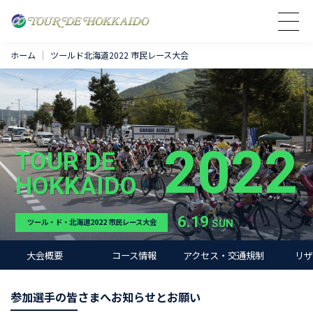
ホーム
ツールド北海道2022 市民レース大会
2022
TOUR DE
HOKKAIDO
6.19
SUN
ツール・ド・北海道2022 市民レース大会
大会概要
コース情報
アクセス・交通規制
リザ
参加選手の皆さまへお知らせとお願い