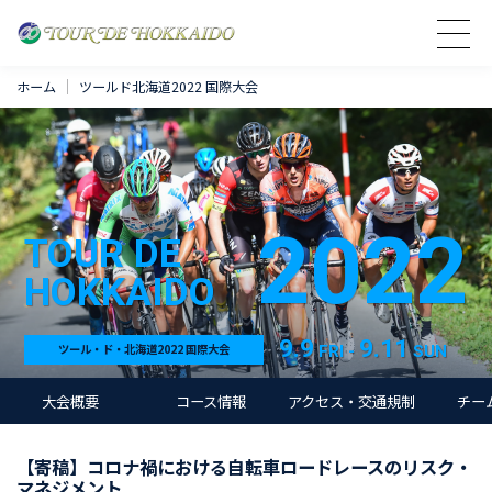
ホーム
ツールド北海道2022 国際大会
2022
TOUR DE
HOKKAIDO
9.9
9.11
FRI -
SUN
ツール・ド・北海道2022 国際大会
大会概要
コース情報
アクセス・交通規制
チー
【寄稿】コロナ禍における自転車ロードレースのリスク・
マネジメント